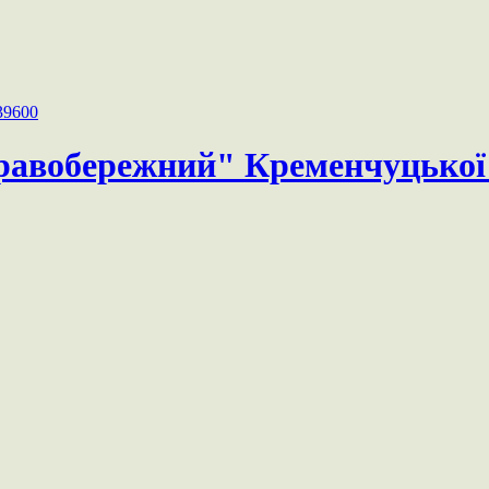
39600
равобережний" Кременчуцької 