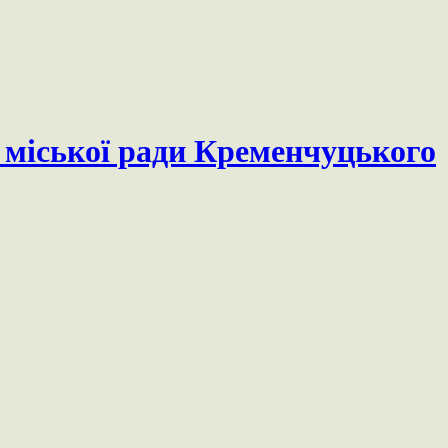
міської ради Кременчуцького