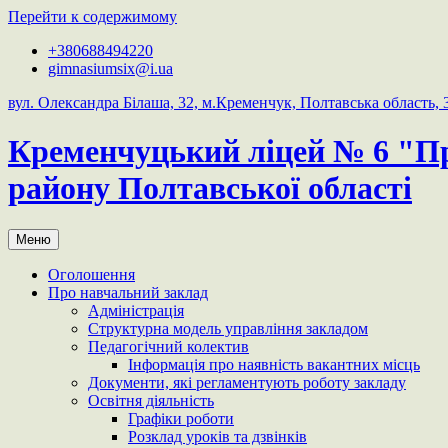
Перейти к содержимому
+380688494220
gimnasiumsix@i.ua
вул. Олександра Білаша, 32, м.Кременчук, Полтавська область, 
Кременчуцький ліцей № 6 "П
району Полтавської області
Меню
Оголошення
Про навчальний заклад
Адміністрація
Структурна модель управління закладом
Педагогічний колектив
Інформація про наявність вакантних місць
Документи, які регламентують роботу закладу
Освітня діяльність
Графіки роботи
Розклад уроків та дзвінків