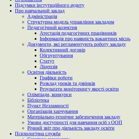
Підсумки інстутиційного аудиту
Про навчальний заклад
Адміністрація
Структурна модель управління закладом
Педагогічний колектив
Атестація педагогічних працівників
Інформація про наявність вакантних місць
Документи, які регламентують роботу закладу
Колективний договір
Обгрунтування
Статут
Ліцензія
Освітня діяльність
Графіки роботи
Розклад уроків та дзвінків
Результати моніторингу якості освіти
Олімпіади, конкурси
Бібліотека
Пункт Незламності
Організація харчування
Матеріально-технічне забезпечення закладу
Умови доступності для навчання осіб з ООП
Річний звіт про діяльність закладу освіти
Психологічна служба