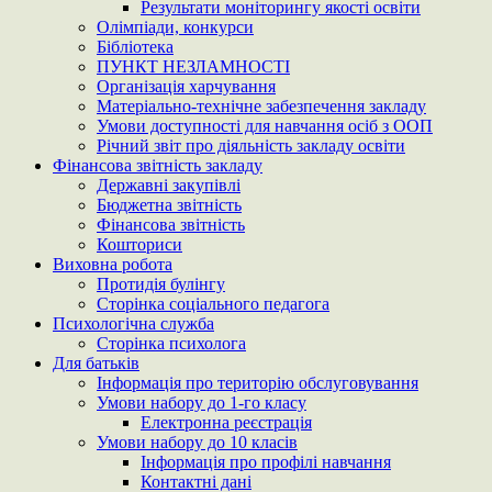
Результати моніторингу якості освіти
Олімпіади, конкурси
Бібліотека
ПУНКТ НЕЗЛАМНОСТІ
Організація харчування
Матеріально-технічне забезпечення закладу
Умови доступності для навчання осіб з ООП
Річний звіт про діяльність закладу освіти
Фінансова звітність закладу
Державні закупівлі
Бюджетна звітність
Фінансова звітність
Кошториси
Виховна робота
Протидія булінгу
Сторінка соціального педагога
Психологічна служба
Сторінка психолога
Для батьків
Інформація про територію обслуговування
Умови набору до 1-го класу
Електронна реєстрація
Умови набору до 10 класів
Інформація про профілі навчання
Контактні дані